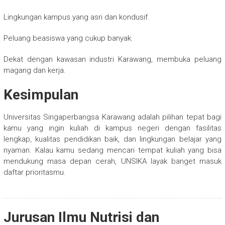
Lingkungan kampus yang asri dan kondusif.
Peluang beasiswa yang cukup banyak.
Dekat dengan kawasan industri Karawang, membuka peluang
magang dan kerja.
Kesimpulan
Universitas Singaperbangsa Karawang adalah pilihan tepat bagi
kamu yang ingin kuliah di kampus negeri dengan fasilitas
lengkap, kualitas pendidikan baik, dan lingkungan belajar yang
nyaman. Kalau kamu sedang mencari tempat kuliah yang bisa
mendukung masa depan cerah, UNSIKA layak banget masuk
daftar prioritasmu.
Jurusan Ilmu Nutrisi dan