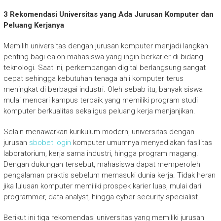
3 Rekomendasi Universitas yang Ada Jurusan Komputer dan
Peluang Kerjanya
Memilih universitas dengan jurusan komputer menjadi langkah
penting bagi calon mahasiswa yang ingin berkarier di bidang
teknologi. Saat ini, perkembangan digital berlangsung sangat
cepat sehingga kebutuhan tenaga ahli komputer terus
meningkat di berbagai industri. Oleh sebab itu, banyak siswa
mulai mencari kampus terbaik yang memiliki program studi
komputer berkualitas sekaligus peluang kerja menjanjikan.
Selain menawarkan kurikulum modern, universitas dengan
jurusan
sbobet login
komputer umumnya menyediakan fasilitas
laboratorium, kerja sama industri, hingga program magang.
Dengan dukungan tersebut, mahasiswa dapat memperoleh
pengalaman praktis sebelum memasuki dunia kerja. Tidak heran
jika lulusan komputer memiliki prospek karier luas, mulai dari
programmer, data analyst, hingga cyber security specialist.
Berikut ini tiga rekomendasi universitas yang memiliki jurusan