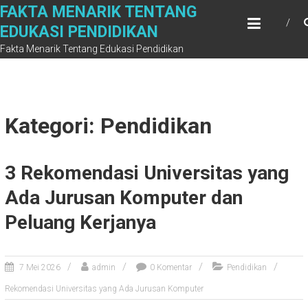
Skip
FAKTA MENARIK TENTANG
to
EDUKASI PENDIDIKAN
content
Fakta Menarik Tentang Edukasi Pendidikan
Kategori: Pendidikan
3 Rekomendasi Universitas yang
Ada Jurusan Komputer dan
Peluang Kerjanya
7 Mei 2026
admin
0 Komentar
Pendidikan
Rekomendasi Universitas yang Ada Jurusan Komputer