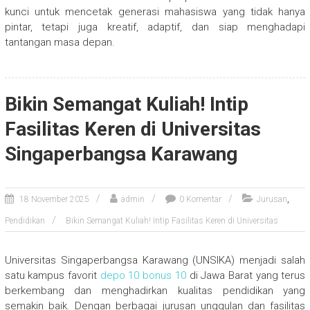
kunci untuk mencetak generasi mahasiswa yang tidak hanya
pintar, tetapi juga kreatif, adaptif, dan siap menghadapi
tantangan masa depan.
Bikin Semangat Kuliah! Intip
Fasilitas Keren di Universitas
Singaperbangsa Karawang
,
18 November 2025
admin
0 Komentar
Jurusan
Pendidikan
Bikin Semangat Kuliah! Intip Fasilitas Keren di Universitas
Universitas Singaperbangsa Karawang (UNSIKA) menjadi salah
satu kampus favorit
depo 10 bonus 10
di Jawa Barat yang terus
berkembang dan menghadirkan kualitas pendidikan yang
semakin baik. Dengan berbagai jurusan unggulan dan fasilitas