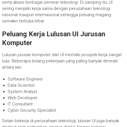
serta akses berbagai seminar teknologi. Di samping itu, UI
sering menjalin kerja sama dengan perusahaan teknologi
nasional maupun internasional sehingga peluang magang
semakin terbuka lebar.
Peluang Kerja Lulusan UI Jurusan
Komputer
Lulusan jurusan komputer dari UI memiliki prospek kerja sangat
luas. Beberapa bidang pekerjaan yang paling banyak diminati
antara lain:
Software Engineer
Data Scientist
System Analyst
Web Developer
IT Consultant
Cyber Security Specialist
Selain bekerja di perusahaan teknologi, lulusan UI juga banyak