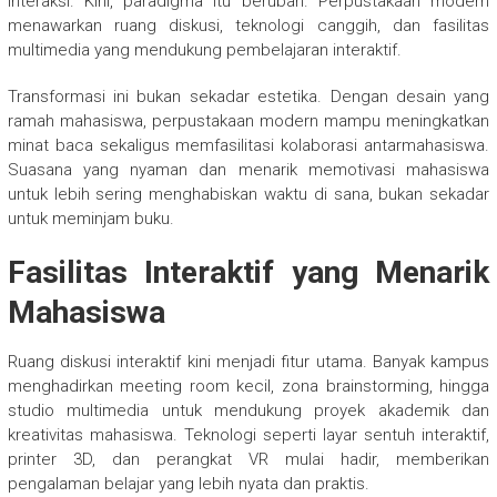
interaksi. Kini, paradigma itu berubah. Perpustakaan modern
menawarkan ruang diskusi, teknologi canggih, dan fasilitas
multimedia yang mendukung pembelajaran interaktif.
Transformasi ini bukan sekadar estetika. Dengan desain yang
ramah mahasiswa, perpustakaan modern mampu meningkatkan
minat baca sekaligus memfasilitasi kolaborasi antarmahasiswa.
Suasana yang nyaman dan menarik memotivasi mahasiswa
untuk lebih sering menghabiskan waktu di sana, bukan sekadar
untuk meminjam buku.
Fasilitas Interaktif yang Menarik
Mahasiswa
Ruang diskusi interaktif kini menjadi fitur utama. Banyak kampus
menghadirkan meeting room kecil, zona brainstorming, hingga
studio multimedia untuk mendukung proyek akademik dan
kreativitas mahasiswa. Teknologi seperti layar sentuh interaktif,
printer 3D, dan perangkat VR mulai hadir, memberikan
pengalaman belajar yang lebih nyata dan praktis.