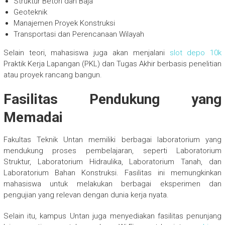
Struktur Beton dan Baja
Geoteknik
Manajemen Proyek Konstruksi
Transportasi dan Perencanaan Wilayah
Selain teori, mahasiswa juga akan menjalani
slot depo 10k
Praktik Kerja Lapangan (PKL) dan Tugas Akhir berbasis penelitian
atau proyek rancang bangun.
Fasilitas Pendukung yang
Memadai
Fakultas Teknik Untan memiliki berbagai laboratorium yang
mendukung proses pembelajaran, seperti Laboratorium
Struktur, Laboratorium Hidraulika, Laboratorium Tanah, dan
Laboratorium Bahan Konstruksi. Fasilitas ini memungkinkan
mahasiswa untuk melakukan berbagai eksperimen dan
pengujian yang relevan dengan dunia kerja nyata.
Selain itu, kampus Untan juga menyediakan fasilitas penunjang