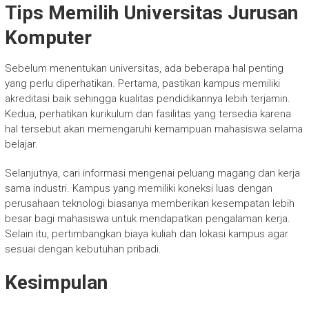
Tips Memilih Universitas Jurusan
Komputer
Sebelum menentukan universitas, ada beberapa hal penting
yang perlu diperhatikan. Pertama, pastikan kampus memiliki
akreditasi baik sehingga kualitas pendidikannya lebih terjamin.
Kedua, perhatikan kurikulum dan fasilitas yang tersedia karena
hal tersebut akan memengaruhi kemampuan mahasiswa selama
belajar.
Selanjutnya, cari informasi mengenai peluang magang dan kerja
sama industri. Kampus yang memiliki koneksi luas dengan
perusahaan teknologi biasanya memberikan kesempatan lebih
besar bagi mahasiswa untuk mendapatkan pengalaman kerja.
Selain itu, pertimbangkan biaya kuliah dan lokasi kampus agar
sesuai dengan kebutuhan pribadi.
Kesimpulan