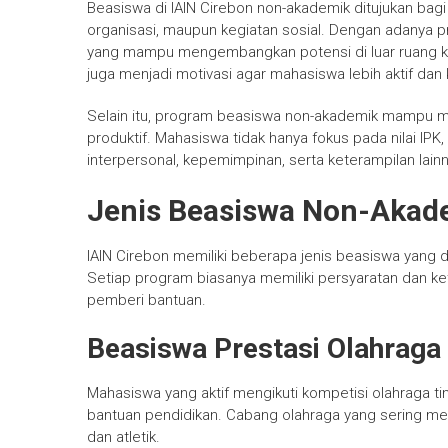
Beasiswa di IAIN Cirebon non-akademik ditujukan bagi
organisasi, maupun kegiatan sosial. Dengan adanya 
yang mampu mengembangkan potensi di luar ruang kel
juga menjadi motivasi agar mahasiswa lebih aktif dan 
Selain itu, program beasiswa non-akademik mampu me
produktif. Mahasiswa tidak hanya fokus pada nilai IP
interpersonal, kepemimpinan, serta keterampilan lainn
Jenis Beasiswa Non-Akade
IAIN Cirebon memiliki beberapa jenis beasiswa yang 
Setiap program biasanya memiliki persyaratan dan k
pemberi bantuan.
Beasiswa Prestasi Olahraga
Mahasiswa yang aktif mengikuti kompetisi olahraga ti
bantuan pendidikan. Cabang olahraga yang sering menja
dan atletik.