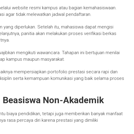
lalui website resmi kampus atau bagian kemahasiswaan.
asi agar tidak melewatkan jadwal pendaftaran.
yang diperlukan. Setelah itu, mahasiswa dapat mengisi
lanjutnya, panitia akan melakukan proses verifikasi berkas
tnya.
jibkan mengikuti wawancara. Tahapan ini bertujuan menilai
hadap kampus maupun masyarakat.
aiknya mempersiapkan portofolio prestasi secara rapi dan
 disiplin serta kemampuan komunikasi yang baik selama proses
 Beasiswa Non-Akademik
u biaya pendidikan, tetapi juga memberikan banyak manfaat
a rasa percaya diri karena prestasi yang dimiliki