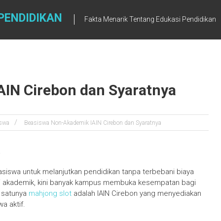
PENDIDIKAN
Fakta Menarik Tentang Edukasi Pendidikan
IN Cirebon dan Syaratnya
swa
Beasiswa Non-Akademik IAIN Cirebon dan Syaratnya
asiswa untuk melanjutkan pendidikan tanpa terbebani biaya
asi akademik, kini banyak kampus membuka kesempatan bagi
 satunya
mahjong slot
adalah IAIN Cirebon yang menyediakan
a aktif.