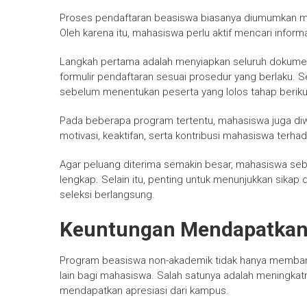
Proses pendaftaran beasiswa biasanya diumumkan me
Oleh karena itu, mahasiswa perlu aktif mencari inform
Langkah pertama adalah menyiapkan seluruh dokumen 
formulir pendaftaran sesuai prosedur yang berlaku. Se
sebelum menentukan peserta yang lolos tahap beriku
Pada beberapa program tertentu, mahasiswa juga diwa
motivasi, keaktifan, serta kontribusi mahasiswa ter
Agar peluang diterima semakin besar, mahasiswa seb
lengkap. Selain itu, penting untuk menunjukkan sikap
seleksi berlangsung.
Keuntungan Mendapatkan
Program beasiswa non-akademik tidak hanya membant
lain bagi mahasiswa. Salah satunya adalah meningkatny
mendapatkan apresiasi dari kampus.