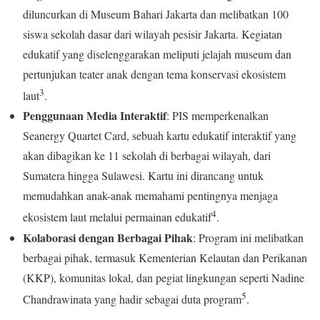
diluncurkan di Museum Bahari Jakarta dan melibatkan 100
siswa sekolah dasar dari wilayah pesisir Jakarta. Kegiatan
edukatif yang diselenggarakan meliputi jelajah museum dan
pertunjukan teater anak dengan tema konservasi ekosistem
3
laut
.
Penggunaan Media Interaktif
: PIS memperkenalkan
Seanergy Quartet Card, sebuah kartu edukatif interaktif yang
akan dibagikan ke 11 sekolah di berbagai wilayah, dari
Sumatera hingga Sulawesi. Kartu ini dirancang untuk
memudahkan anak-anak memahami pentingnya menjaga
4
ekosistem laut melalui permainan edukatif
.
Kolaborasi dengan Berbagai Pihak
: Program ini melibatkan
berbagai pihak, termasuk Kementerian Kelautan dan Perikanan
(KKP), komunitas lokal, dan pegiat lingkungan seperti Nadine
5
Chandrawinata yang hadir sebagai duta program
.