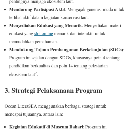
pentingnya menjaga ekosistem laut.
Mendorong Partisipasi Aktif
: Mengajak generasi muda untuk
terlibat aktif dalam kegiatan konservasi laut.
Menyediakan Edukasi yang Menarik
: Menyediakan materi
edukasi yang
slot online
menarik dan interaktif untuk
memudahkan pemahaman.
Mendukung Tujuan Pembangunan Berkelanjutan (SDGs)
:
Program ini sejalan dengan SDGs, khususnya poin 4 tentang
pendidikan berkualitas dan poin 14 tentang pelestarian
2
ekosistem laut
.
3. Strategi Pelaksanaan Program
Ocean LiteraSEA menggunakan berbagai strategi untuk
mencapai tujuannya, antara lain:
Kegiatan Edukatif di Museum Bahari
: Program ini