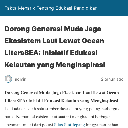
Fakta Menarik Tentang Edukasi Pendidikan
Dorong Generasi Muda Jaga
Ekosistem Laut Lewat Ocean
LiteraSEA: Inisiatif Edukasi
Kelautan yang Menginspirasi
admin
2 tahun ago
Dorong Generasi Muda Jaga Ekosistem Laut Lewat Ocean
LiteraSEA: Inisiatif Edukasi Kelautan yang Menginspirasi
–
Laut adalah salah satu sumber daya alam yang paling berharga di
bumi. Namun, ekosistem laut saat ini menghadapi berbagai
ancaman, mulai dari polusi
Situs Slot Jepang
hingga perubahan