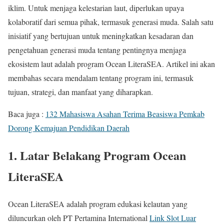
iklim. Untuk menjaga kelestarian laut, diperlukan upaya
kolaboratif dari semua pihak, termasuk generasi muda. Salah satu
inisiatif yang bertujuan untuk meningkatkan kesadaran dan
pengetahuan generasi muda tentang pentingnya menjaga
ekosistem laut adalah program Ocean LiteraSEA. Artikel ini akan
membahas secara mendalam tentang program ini, termasuk
tujuan, strategi, dan manfaat yang diharapkan.
Baca juga :
132 Mahasiswa Asahan Terima Beasiswa Pemkab
Dorong Kemajuan Pendidikan Daerah
1. Latar Belakang Program Ocean
LiteraSEA
Ocean LiteraSEA adalah program edukasi kelautan yang
diluncurkan oleh PT Pertamina International
Link Slot Luar