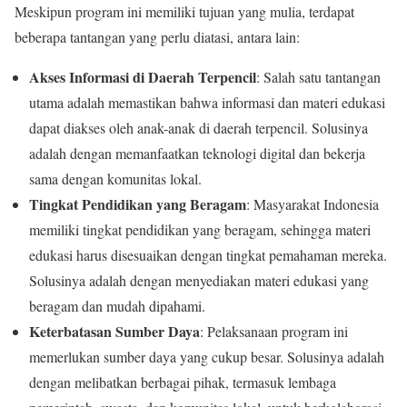
Meskipun program ini memiliki tujuan yang mulia, terdapat
beberapa tantangan yang perlu diatasi, antara lain:
Akses Informasi di Daerah Terpencil
: Salah satu tantangan
utama adalah memastikan bahwa informasi dan materi edukasi
dapat diakses oleh anak-anak di daerah terpencil. Solusinya
adalah dengan memanfaatkan teknologi digital dan bekerja
sama dengan komunitas lokal.
Tingkat Pendidikan yang Beragam
: Masyarakat Indonesia
memiliki tingkat pendidikan yang beragam, sehingga materi
edukasi harus disesuaikan dengan tingkat pemahaman mereka.
Solusinya adalah dengan menyediakan materi edukasi yang
beragam dan mudah dipahami.
Keterbatasan Sumber Daya
: Pelaksanaan program ini
memerlukan sumber daya yang cukup besar. Solusinya adalah
dengan melibatkan berbagai pihak, termasuk lembaga