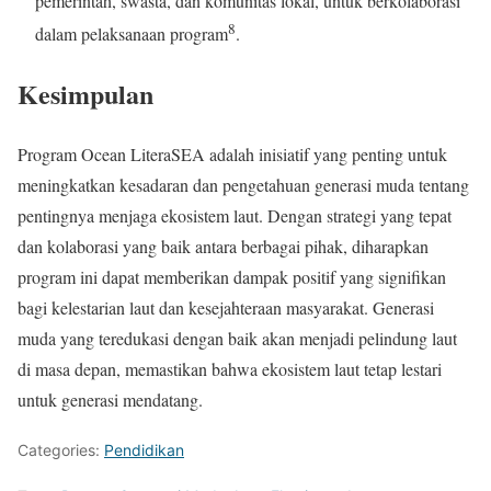
pemerintah, swasta, dan komunitas lokal, untuk berkolaborasi
8
dalam pelaksanaan program
.
Kesimpulan
Program Ocean LiteraSEA adalah inisiatif yang penting untuk
meningkatkan kesadaran dan pengetahuan generasi muda tentang
pentingnya menjaga ekosistem laut. Dengan strategi yang tepat
dan kolaborasi yang baik antara berbagai pihak, diharapkan
program ini dapat memberikan dampak positif yang signifikan
bagi kelestarian laut dan kesejahteraan masyarakat. Generasi
muda yang teredukasi dengan baik akan menjadi pelindung laut
di masa depan, memastikan bahwa ekosistem laut tetap lestari
untuk generasi mendatang.
Categories:
Pendidikan