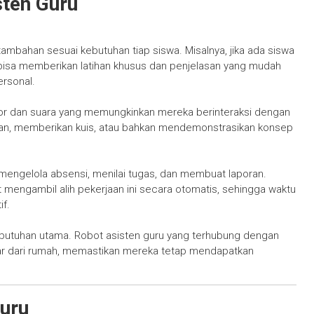
sten Guru
mbahan sesuai kebutuhan tiap siswa. Misalnya, jika ada siswa
 bisa memberikan latihan khusus dan penjelasan yang mudah
ersonal.
sor dan suara yang memungkinkan mereka berinteraksi dengan
aan, memberikan kuis, atau bahkan mendemonstrasikan konsep
mengelola absensi, menilai tugas, dan membuat laporan.
engambil alih pekerjaan ini secara otomatis, sehingga waktu
if.
butuhan utama. Robot asisten guru yang terhubung dengan
jar dari rumah, memastikan mereka tetap mendapatkan
uru