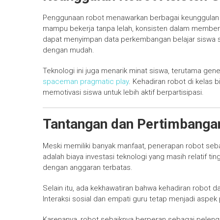
Penggunaan robot menawarkan berbagai keunggulan y
mampu bekerja tanpa lelah, konsisten dalam memberika
dapat menyimpan data perkembangan belajar siswa s
dengan mudah.
Teknologi ini juga menarik minat siswa, terutama gene
spaceman pragmatic play
. Kehadiran robot di kelas
memotivasi siswa untuk lebih aktif berpartisipasi.
Tantangan dan Pertimbanga
Meski memiliki banyak manfaat, penerapan robot seb
adalah biaya investasi teknologi yang masih relatif ti
dengan anggaran terbatas.
Selain itu, ada kekhawatiran bahwa kehadiran robot
Interaksi sosial dan empati guru tetap menjadi aspek
Karenanya, robot sebaiknya berperan sebagai peleng