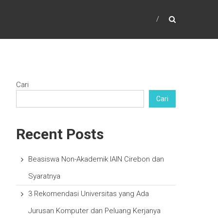
Cari
Cari
Recent Posts
Beasiswa Non-Akademik IAIN Cirebon dan
Syaratnya
3 Rekomendasi Universitas yang Ada
Jurusan Komputer dan Peluang Kerjanya