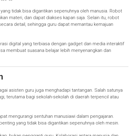
ang tidak bisa digantikan sepenuhnya oleh manusia. Robot
n materi, dan dapat diakses kapan saja. Selain itu, robot
ecara detail, sehingga guru dapat memantau kemajuan
rasi digital yang terbiasa dengan gadget dan media interaktif
 bisa membuat suasana belajar lebih menyenangkan dan
n
agai asisten guru juga menghadapi tantangan. Salah satunya
nggi, terutama bagi sekolah-sekolah di daerah terpencil atau
 dapat mengurangi sentuhan manusiawi dalam pengajaran.
 penting yang tidak bisa digantikan sepenuhnya oleh mesin.
kap, bukan pengganti guru. Kolaborasi antara manusia dan