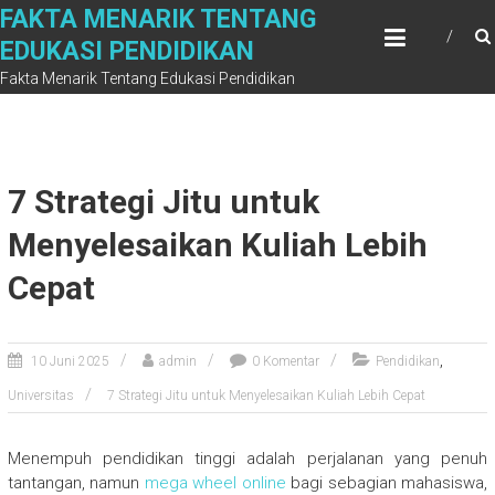
Skip
FAKTA MENARIK TENTANG
to
EDUKASI PENDIDIKAN
content
Fakta Menarik Tentang Edukasi Pendidikan
7 Strategi Jitu untuk
Menyelesaikan Kuliah Lebih
Cepat
,
10 Juni 2025
admin
0 Komentar
Pendidikan
Universitas
7 Strategi Jitu untuk Menyelesaikan Kuliah Lebih Cepat
Menempuh pendidikan tinggi adalah perjalanan yang penuh
tantangan, namun
mega wheel online
bagi sebagian mahasiswa,