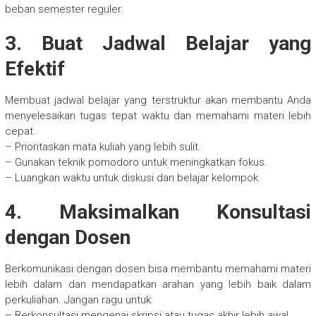
beban semester reguler.
3. Buat Jadwal Belajar yang
Efektif
Membuat jadwal belajar yang terstruktur akan membantu Anda
menyelesaikan tugas tepat waktu dan memahami materi lebih
cepat.
– Prioritaskan mata kuliah yang lebih sulit.
– Gunakan teknik pomodoro untuk meningkatkan fokus.
– Luangkan waktu untuk diskusi dan belajar kelompok.
4. Maksimalkan Konsultasi
dengan Dosen
Berkomunikasi dengan dosen bisa membantu memahami materi
lebih dalam dan mendapatkan arahan yang lebih baik dalam
perkuliahan. Jangan ragu untuk:
– Berkonsultasi mengenai skripsi atau tugas akhir lebih awal.