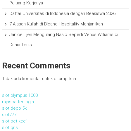
Peluang Kerjanya
Daftar Universitas di Indonesia dengan Beasiswa 2026
7 Alasan Kuliah di Bidang Hospitality Menjanjikan
Janice Tjen Mengulang Nasib Seperti Venus Williams di
Dunia Tenis
Recent Comments
Tidak ada komentar untuk ditampilkan.
slot olympus 1000
rajascatter login
slot depo 5k
slot777
slot bet kecil
slot qris