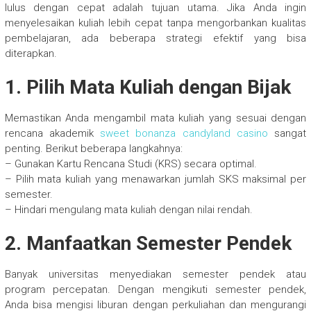
lulus dengan cepat adalah tujuan utama. Jika Anda ingin
menyelesaikan kuliah lebih cepat tanpa mengorbankan kualitas
pembelajaran, ada beberapa strategi efektif yang bisa
diterapkan.
1. Pilih Mata Kuliah dengan Bijak
Memastikan Anda mengambil mata kuliah yang sesuai dengan
rencana akademik
sweet bonanza candyland casino
sangat
penting. Berikut beberapa langkahnya:
– Gunakan Kartu Rencana Studi (KRS) secara optimal.
– Pilih mata kuliah yang menawarkan jumlah SKS maksimal per
semester.
– Hindari mengulang mata kuliah dengan nilai rendah.
2. Manfaatkan Semester Pendek
Banyak universitas menyediakan semester pendek atau
program percepatan. Dengan mengikuti semester pendek,
Anda bisa mengisi liburan dengan perkuliahan dan mengurangi