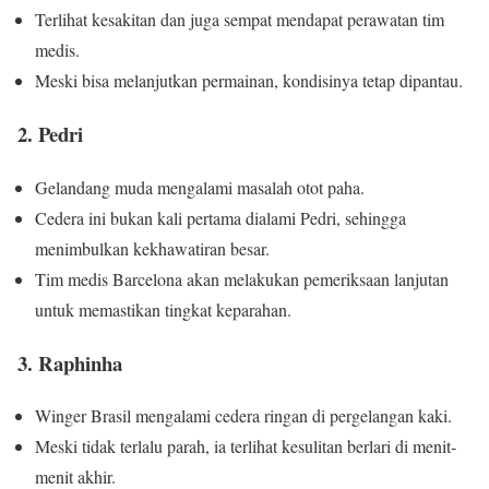
Terlihat kesakitan dan juga sempat mendapat perawatan tim
medis.
Meski bisa melanjutkan permainan, kondisinya tetap dipantau.
2. Pedri
Gelandang muda mengalami masalah otot paha.
Cedera ini bukan kali pertama dialami Pedri, sehingga
menimbulkan kekhawatiran besar.
Tim medis Barcelona akan melakukan pemeriksaan lanjutan
untuk memastikan tingkat keparahan.
3. Raphinha
Winger Brasil mengalami cedera ringan di pergelangan kaki.
Meski tidak terlalu parah, ia terlihat kesulitan berlari di menit-
menit akhir.