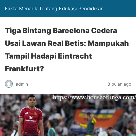
Fakta Menarik Tentang Edukasi Pendidikan
Tiga Bintang Barcelona Cedera
Usai Lawan Real Betis: Mampukah
Tampil Hadapi Eintracht
Frankfurt?
admin
8 bulan ago