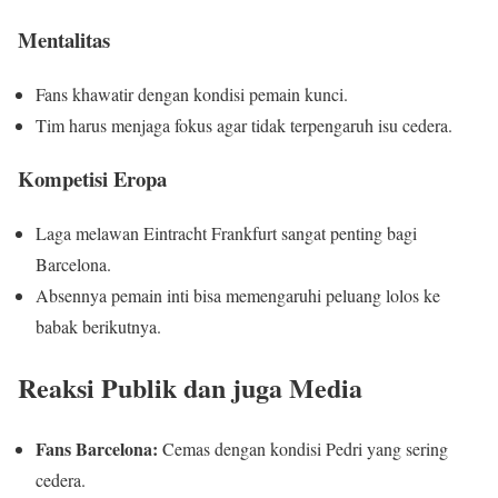
Mentalitas
Fans khawatir dengan kondisi pemain kunci.
Tim harus menjaga fokus agar tidak terpengaruh isu cedera.
Kompetisi Eropa
Laga melawan Eintracht Frankfurt sangat penting bagi
Barcelona.
Absennya pemain inti bisa memengaruhi peluang lolos ke
babak berikutnya.
Reaksi Publik dan juga Media
Fans Barcelona:
Cemas dengan kondisi Pedri yang sering
cedera.