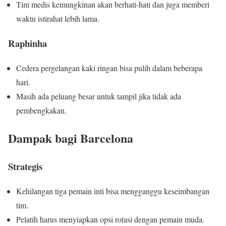
Tim medis kemungkinan akan berhati-hati dan juga memberi
waktu istirahat lebih lama.
Raphinha
Cedera pergelangan kaki ringan bisa pulih dalam beberapa
hari.
Masih ada peluang besar untuk tampil jika tidak ada
pembengkakan.
Dampak bagi Barcelona
Strategis
Kehilangan tiga pemain inti bisa mengganggu keseimbangan
tim.
Pelatih harus menyiapkan opsi rotasi dengan pemain muda.