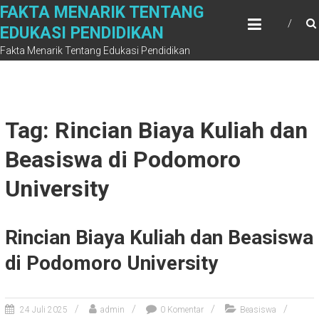
Skip
FAKTA MENARIK TENTANG
to
EDUKASI PENDIDIKAN
content
Fakta Menarik Tentang Edukasi Pendidikan
Tag: Rincian Biaya Kuliah dan
Beasiswa di Podomoro
University
Rincian Biaya Kuliah dan Beasiswa
di Podomoro University
24 Juli 2025
admin
0 Komentar
Beasiswa