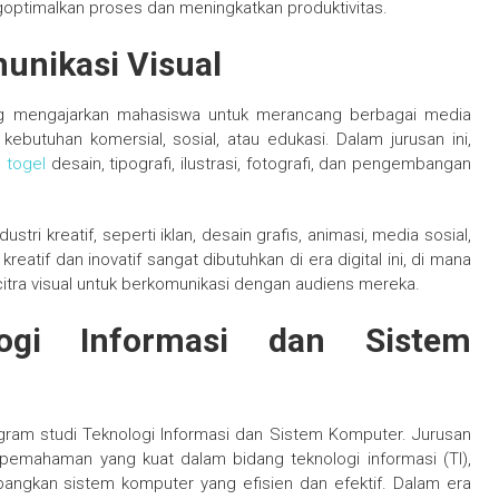
ngoptimalkan proses dan meningkatkan produktivitas.
unikasi Visual
ang mengajarkan mahasiswa untuk merancang berbagai media
kebutuhan komersial, sosial, atau edukasi. Dalam jurusan ini,
o togel
desain, tipografi, ilustrasi, fotografi, dan pengembangan
stri kreatif, seperti iklan, desain grafis, animasi, media sosial,
eatif dan inovatif sangat dibutuhkan di era digital ini, di mana
itra visual untuk berkomunikasi dengan audiens mereka.
ogi Informasi dan Sistem
ogram studi Teknologi Informasi dan Sistem Komputer. Jurusan
i pemahaman yang kuat dalam bidang teknologi informasi (TI),
ngkan sistem komputer yang efisien dan efektif. Dalam era