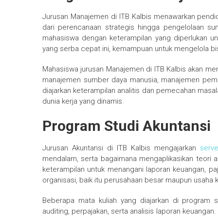
Jurusan Manajemen di ITB Kalbis menawarkan pendid
dari perencanaan strategis hingga pengelolaan s
mahasiswa dengan keterampilan yang diperlukan untu
yang serba cepat ini, kemampuan untuk mengelola bis
Mahasiswa jurusan Manajemen di ITB Kalbis akan mempe
manajemen sumber daya manusia, manajemen pemasar
diajarkan keterampilan analitis dan pemecahan ma
dunia kerja yang dinamis.
Program Studi Akuntansi
Jurusan Akuntansi di ITB Kalbis mengajarkan
serve
mendalam, serta bagaimana mengaplikasikan teori akun
keterampilan untuk menangani laporan keuangan, paj
organisasi, baik itu perusahaan besar maupun usaha
Beberapa mata kuliah yang diajarkan di program st
auditing, perpajakan, serta analisis laporan keuanga