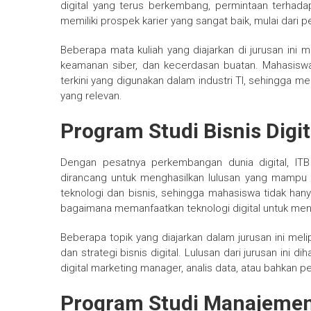
digital yang terus berkembang, permintaan terhadap 
memiliki prospek karier yang sangat baik, mulai dari 
Beberapa mata kuliah yang diajarkan di jurusan ini 
keamanan siber, dan kecerdasan buatan. Mahasiswa 
terkini yang digunakan dalam industri TI, sehingga m
yang relevan.
Program Studi Bisnis Digit
Dengan pesatnya perkembangan dunia digital, ITB
dirancang untuk menghasilkan lulusan yang mampu me
teknologi dan bisnis, sehingga mahasiswa tidak hany
bagaimana memanfaatkan teknologi digital untuk me
Beberapa topik yang diajarkan dalam jurusan ini mel
dan strategi bisnis digital. Lulusan dari jurusan ini d
digital marketing manager, analis data, atau bahkan
Program Studi Manajeme