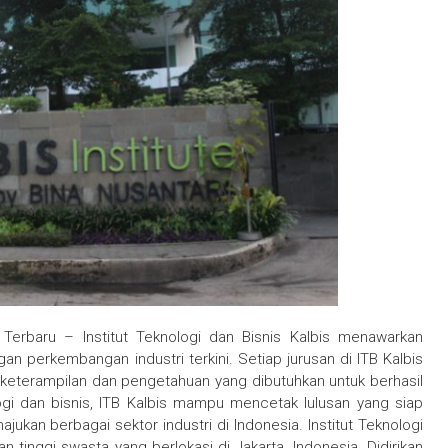
s Terbaru – Institut Teknologi dan Bisnis Kalbis menawarkan
n perkembangan industri terkini. Setiap jurusan di ITB Kalbis
eterampilan dan pengetahuan yang dibutuhkan untuk berhasil
ogi dan bisnis, ITB Kalbis mampu mencetak lulusan yang siap
kan berbagai sektor industri di Indonesia. Institut Teknologi
n tinggi swasta yang berlokasi di Jakarta, Indonesia. Didirikan