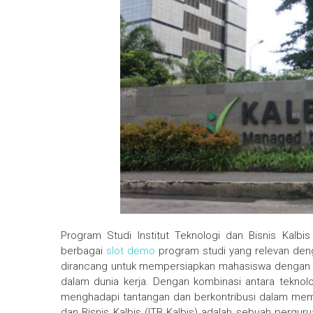
Program Studi Institut Teknologi dan Bisnis Kalbi
berbagai
slot demo
program studi yang relevan denga
dirancang untuk mempersiapkan mahasiswa dengan k
dalam dunia kerja. Dengan kombinasi antara teknol
menghadapi tantangan dan berkontribusi dalam memaju
dan Bisnis Kalbis (ITB Kalbis) adalah sebuah pergurua