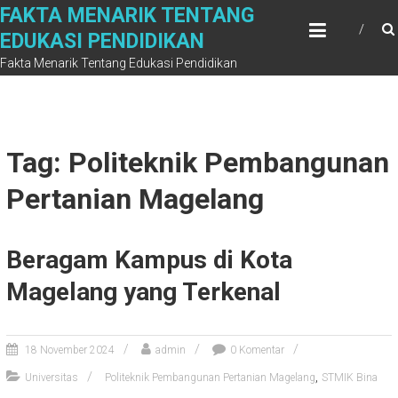
Skip
FAKTA MENARIK TENTANG
to
EDUKASI PENDIDIKAN
content
Fakta Menarik Tentang Edukasi Pendidikan
Tag: Politeknik Pembangunan
Pertanian Magelang
Beragam Kampus di Kota
Magelang yang Terkenal
18 November 2024
admin
0 Komentar
,
Universitas
Politeknik Pembangunan Pertanian Magelang
STMIK Bina