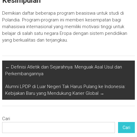
Kesimpulan
Demikian daftar beberapa program beasiswa untuk studi di
Polandia. Program-program ini memberi kesempatan bagi
mahasiswa internasional yang memiliki motivasi tinggi untuk
belajar di salah satu negara Eropa dengan sistem pendidikan
yang berkualitas dan terjangkau.
←
Definisi Atletik dan Sejarahnya: Menguak Asal Usul dan
Perkembangannya
Alumni LPDP di Luar Negeri Tak Harus Pulang ke Indonesia:
Kebijakan Baru yang Mendukung Karier Global
→
Cari
Cari